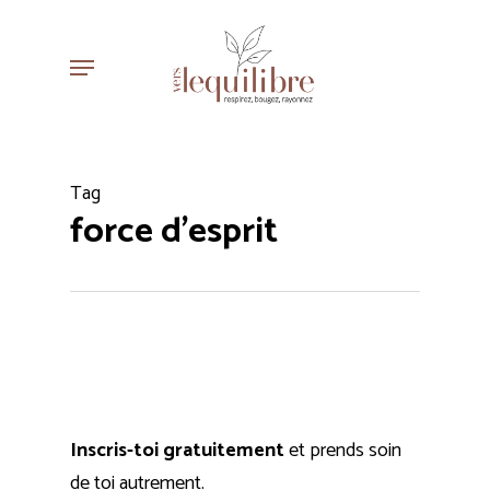
Skip
to
Menu
main
content
Tag
force d'esprit
Inscris-toi gratuitement
et prends soin
de toi autrement.