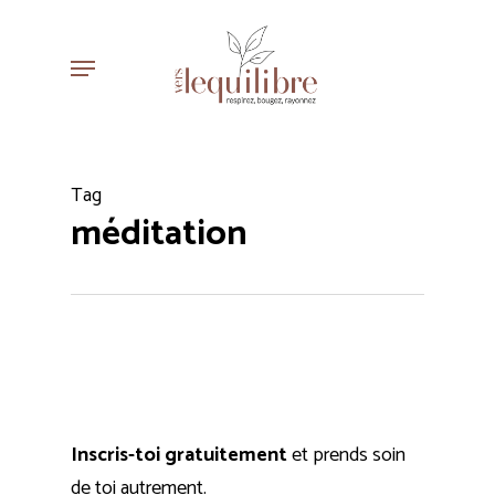
Skip
to
Menu
main
content
Tag
méditation
Inscris-toi gratuitement
et prends soin
de toi autrement.