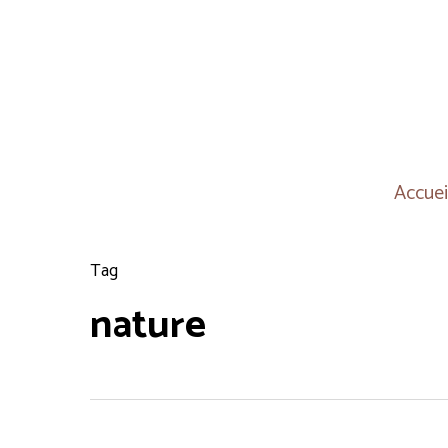
Skip
to
main
content
Accuei
Tag
nature