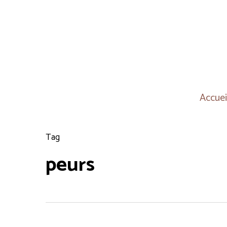
Skip
to
main
content
Accuei
Tag
peurs